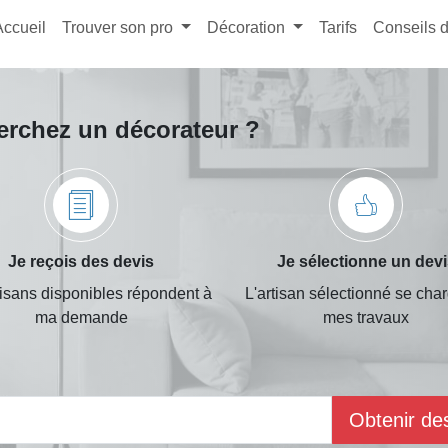
Accueil
Trouver son pro
Décoration
Tarifs
Conseils 
erchez un décorateur ?
Je reçois des devis
Je sélectionne un dev
tisans disponibles répondent à
L'artisan sélectionné se cha
ma demande
mes travaux
Obtenir de