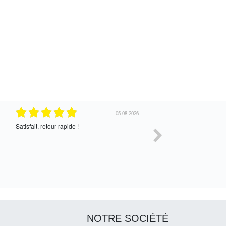
6
30.07.2026
Satisfait de l’échange, assez cordial. En
correcte
attente de la suite
NOTRE SOCIÉTÉ