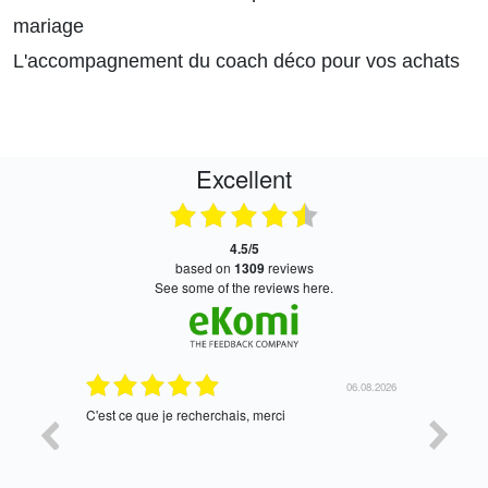
mariage
L'accompagnement du coach déco pour vos achats
Excellent
4.5/5
based on
1309
reviews
see some of the reviews here.
27.07.2026
06.08.2026
C'est ce que je recherchais, merci
tres bien