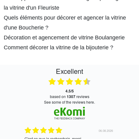
la vitrine d'un Fleuriste
Quels éléments pour décorer et agencer la vitrine
d'une Boucherie ?
Décoration et agencement de vitrine Boulangerie
Comment décorer la vitrine de la bijouterie ?
Excellent
4.5/5
based on
1307
reviews
see some of the reviews here.
06.08.2026
05.08
ais, merci
tres bien