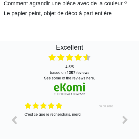
Comment agrandir une pièce avec de la couleur ?
Le papier peint, objet de déco à part entière
Excellent
4.5/5
based on
1307
reviews
see some of the reviews here.
06.08.2026
05.08.2026
tres bien
Satis