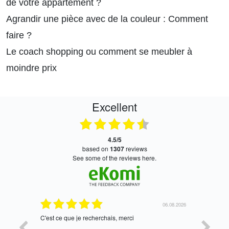
de votre appartement ?
Agrandir une pièce avec de la couleur : Comment
faire ?
Le coach shopping ou comment se meubler à
moindre prix
Excellent
4.5/5
based on
1307
reviews
see some of the reviews here.
06.08.2026
05.08.2026
tres bien
Satisfait,