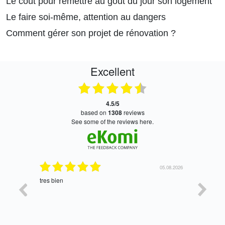
Le coût pour remettre au goût du jour son logement
Le faire soi-même, attention au dangers
Comment gérer son projet de rénovation ?
Excellent
4.5/5
based on
1308
reviews
see some of the reviews here.
24.07.2026
05.08.2026
tres bien
Satisfait,